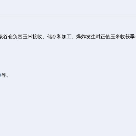
该谷仓负责玉米接收、储存和加工。爆炸发生时正值玉米收获季
尘
等。
。