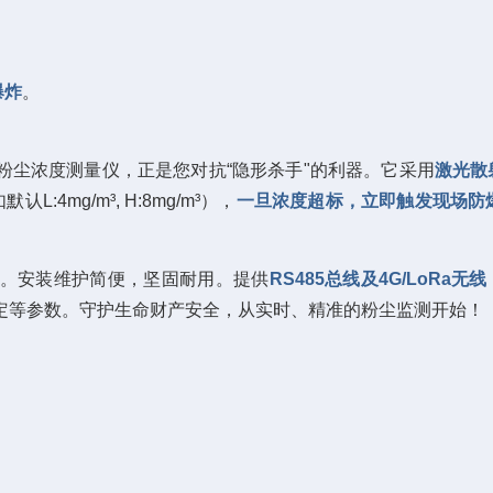
爆炸
。
A粉尘浓度测量仪，正是您对抗“隐形杀手"的利器。它采用
激光散
默认L:4mg/m³, H:8mg/m³），
一旦浓度超标，立即触发现场防爆
。安装维护简便，坚固耐用。提供
RS485总线及4G/LoRa无
设定等参数。守护生命财产安全，从实时、精准的粉尘监测开始！