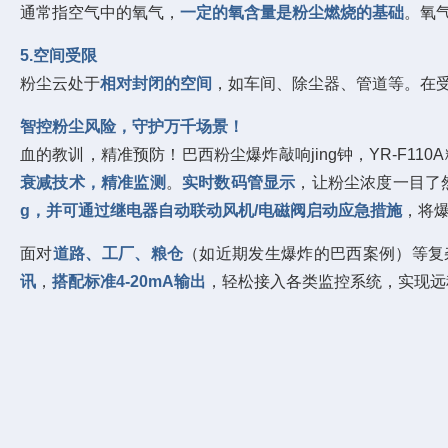
通常指空气中的氧气，
一定的氧含量是粉尘燃烧的基础
。氧
5.空间受限
粉尘云处于
相对封闭的空间
，如车间、除尘器、管道等。在
智控粉尘风险，守护万千场景！
血的教训，精准预防！巴西粉尘爆炸敲响jing钟，
YR-F11
衰减技术
，
精准监测
。
实时数码管显示
，让粉尘浓度一目了
g
，并可通过继电
器自动联动风机/电磁阀启动应急措施
，将
面对
道路、工厂、粮仓
（如近期发生爆炸的巴西案例）等复
讯
，
搭配标准4-20mA输出
，轻松接入各类监控系统，实现远