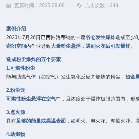
更新时间：2025-08-08
点击次数：249
案例介绍
2023年7月26日
巴西帕洛蒂纳
的一座
谷仓发生爆炸
造成至少8
密闭空间
内作业导致
大量粉尘悬浮
，
遇到火花后引发爆炸
。
造成粉尘爆炸的五个要素
1.可燃性粉尘
能与助燃气体（如空气）发生氧化反应并燃烧的粉尘，如
金
2.粉尘云
可燃性粉尘悬浮在空气
中，且浓度处于爆炸极限范围内，形
3.点火源
具有
足够的能量或高温表面
，如明火、电火花、摩擦火花、
4.助燃物