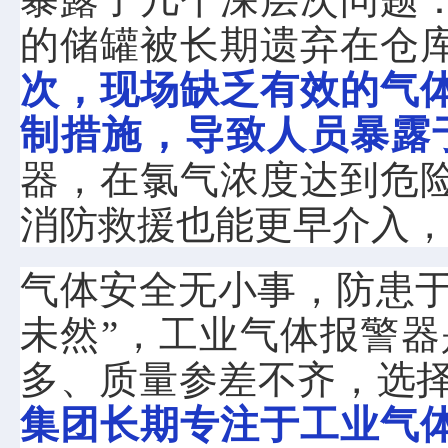
的储罐被长期遗弃在仓
次，现场缺乏有效的气
制措施，导致人员暴露
器，在氯气浓度达到危
消防救援也能更早介入
气体安全无小事，防患于
未然”，工业气体报警器
多、质量参差不齐，选择
集团长期专注于工业气