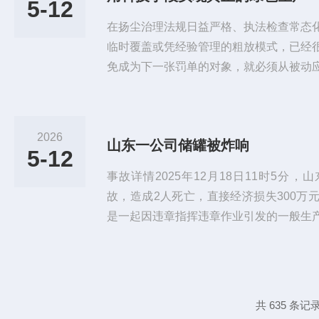
5-12
察觉。而且气体扩散速度极快，尤其...
在扬尘治理法规日益严格、执法检查常态
临时覆盖或凭经验管理的粗放模式，已经
免成为下一张罚单的对象，就必须从被动
转变最-可靠的手段，就是引入一套能够2
动降尘设备的扬尘监测装置。在众多扬尘监测
列扬尘监测装置（泵吸款）是许多堆场、
2026
山东一公司储罐被炸响
功能十分强-大，支持PM2.5、PM10
5-12
风力、大气压力以...
事故详情2025年12月18日11时5分
故，造成2人死亡，直接经济损失300万
是一起因违章指挥违章作业引发的一般生
施工人员在储罐罐顶违规实施动火作业，
穿绳孔逸出的爆炸性混合气体，火焰向罐
混合气体发生闪爆。工业环境，气体检测
工、石油、制药等行业的原材料或中间产
共 635 条记录
一旦泄漏，在空气中达到一定...