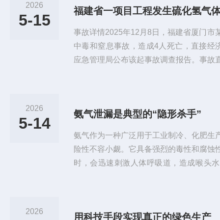
2026
福建省一项目工程发生硫化氢气
5-15
事故详情2025年12月8日，福建省厦门
中毒和窒息事故，造成4人死亡，直接经济
应急管理局公布该起事故调查报告。事故
空间作业规范、未采取任何防护措施进入
水井更换拦污栅，导致事故发生；另外3
井内盲目施救。4人因进入井内后吸入硫
2026
氨气泄漏是典型的“隐形杀手”
息，倒入污水中溺水死亡。气体检测是“保
5-14
下室、隧道……这些有限空...
氨气作为一种广泛用于工业制冷、化肥生
险性不容小觑。它具备强烈的毒性和腐蚀
时，会迅速刺激人体呼吸道，造成喉头水
亡。同时，氨气与空气混合后还具有易燃
电，可能引发灾难性的二次爆炸。然而，
气体具备“无色无味”或“嗅觉疲劳”的特
2026
用科技手段实现真正的绿色生产
气味混杂，人员长期暴露后嗅觉会逐渐迟