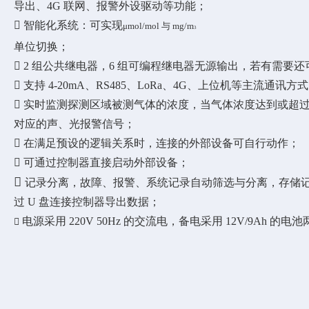
导出、4G 联网、报警外设驱动等功能；

智能化系统：可实现
μmol/mol 与 mg/m
3
单位切换；

2 组公共继电器，6 组可编程继电器无源输出，若有需要

支持 4-20mA、RS485、LoRa、4G、上位机等主流通讯方

实时监测探测区域被测气体的浓度，当气体浓度达到或超
对应的声、光报警信号；

在满足预设的逻辑关系时，连接的外部设备可自行动作；

可通过控制器直接启动外部设备；

记录分离，故障、报警、系统记录自动筛选与分离，存储记录总
过 U 盘连接控制器导出数据；
电源采用 220V 50Hz 的交流电，备电采用 12V/9Ah 的电
