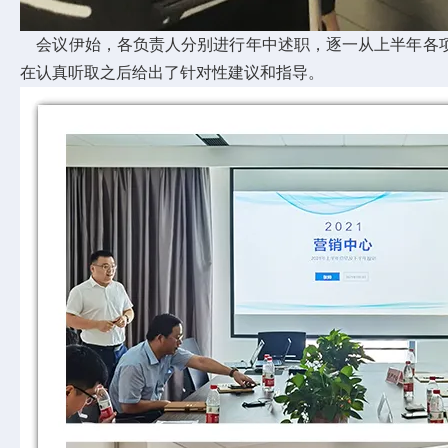
会议伊始，各负责人分别进行年中述职，逐一从上半年各
在认真听取之后给出了针对性建议和指导。