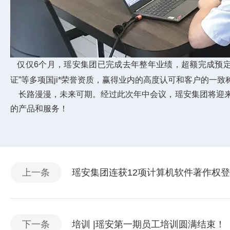
仅仅6个月，瑶安集团已完成去年整年业绩，超额完成预
证”等多项国ji*
荣誉资质，赢得业内的高度认可和客户的一致
长路漫漫，未来可期。经过此次年中会议，瑶安集团将迎来
的产品和服务！
上一条
瑶安集团连获12项计算机软件著作权
下一条
培训 |瑶安第一期员工培训圆满结束！