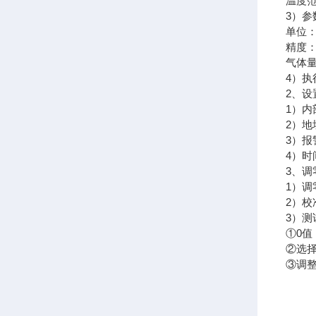
温度范
3）参
单位：%
精度：1
气体
4）执行
2、设
1）
2）地
3）
4）
3、
1）
2）
3）
①0值
②选择
③调整