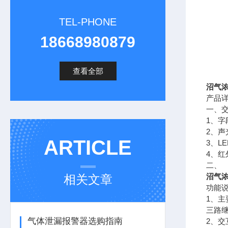
TEL-PHONE
18668980879
查看全部
沼气
产品
一、
1、
2、
ARTICLE
3、L
4、
二、
沼气
相关文章
功能
1、主
三路
气体泄漏报警器选购指南
2、交