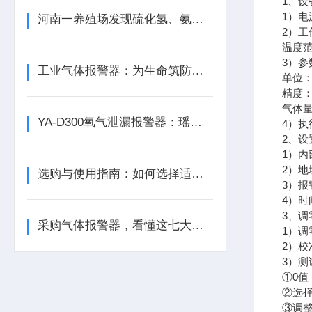
1、设
1）电
河南一养殖场发现硫化氢、氨气等有毒气体含量超标
2）工
温度范
3）参
工业气体报警器：为生命筑防线，为生产保安全
单位：%
精度：1
气体
YA-D300氧气泄漏报警器：瑶安电子筑牢泄漏防护的工业安全防线
4）执行
2、设
1）
2）地
选购与使用指南：如何选择适合的气体泄漏报警器？
3）
4）
3、
采购气体报警器，看懂这七大参数比价格更重要
1）
2）
3）
①0值
②选择
③调整