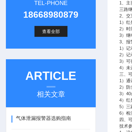
TEL-PHONE
1、主
三路
18668980879
2、交
1）
2）时
查看全部
3）继
3、报
1）
2）
3）可
4）
ARTICLE
三、
1）通
2）防
相关文章
3）4
4）
5）
6）
气体泄漏报警器选购指南
四、
技术