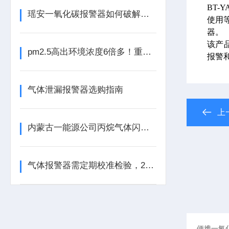
BT
瑶安一氧化碳报警器如何破解化工泄漏“致命盲区“？
使用
器。
该产
pm2.5高出环境浓度6倍多！重庆某工程工地被要求立即整改
报警
气体泄漏报警器选购指南
上
内蒙古一能源公司丙烷气体闪爆，经济损失超百万！
气体报警器需定期校准检验，2025年6月1日开始实施!​