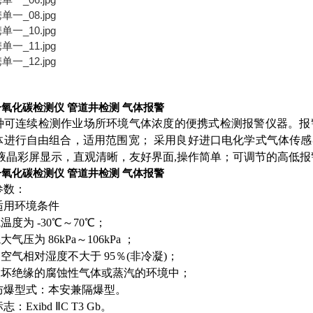
氧化碳检测仪 管道井检测 气体报警
种可连续检测作业场所环境气体浓度的便携式检测报警仪器。报
体进行自由组合，适用范围宽；
采用良好进口电化学式气体传感
 液晶彩屏显示，直观清晰，友好界面,操作简单；可调节的高低报
氧化碳检测仪 管道井检测 气体报警
参数：
适用环境条件
境温度为 -30℃～70℃；
大气压为 86kPa～106kPa ；
围空气相对湿度不大于 95％(非冷凝)；
无破坏绝缘的腐蚀性气体或蒸汽的环境中；
防爆型式：本安兼隔爆型。
标志：
Exibd ⅡC T3 Gb。