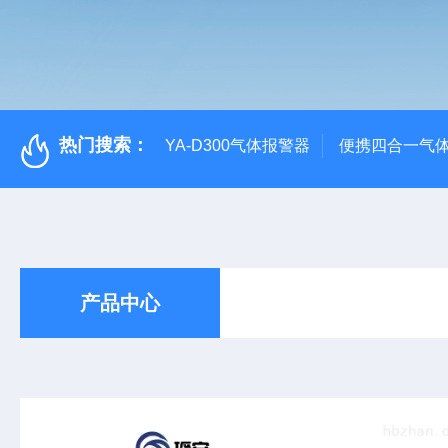
热门搜索：
YA-D300气体报警器
便携四合一气
产品中心