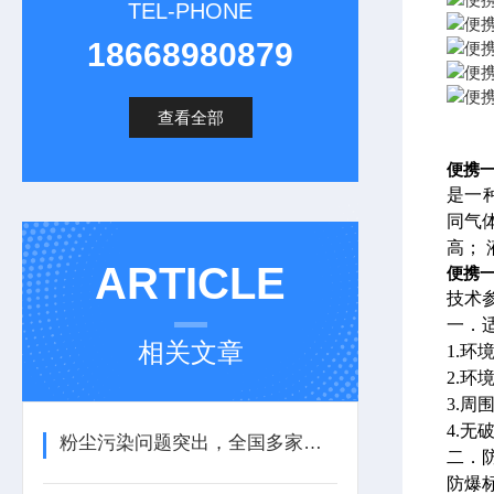
TEL-PHONE
18668980879
查看全部
便携一
是一
同气
高；
ARTICLE
便携一
技术
一．
相关文章
1.环
2.环境
3.周
4.
粉尘污染问题突出，全国多家公司被查改！
二．
防爆