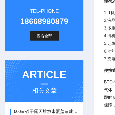
便携
TEL-PHONE
1. 
18668980879
2.
3.
查看全部
4.待
5.
6.
7.
便携
ARTICLE
BTQ
相关文章
气体
即时
保障
600㎡砂子露天堆放未覆盖造成扬尘污染