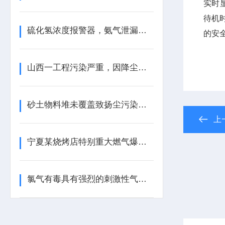
实时
待机时
硫化氢浓度报警器，氨气泄漏报警器在污水处理厂中的应用
的安
山西一工程污染严重，因降尘设备缺失，居民生活“蒙尘”！
砂土物料堆未覆盖致扬尘污染，海南两公司被罚款！
上
宁夏某烧烤店特别重大燃气爆炸事故
氯气有毒具有强烈的刺激性气味，防止氯气泄漏的措施！