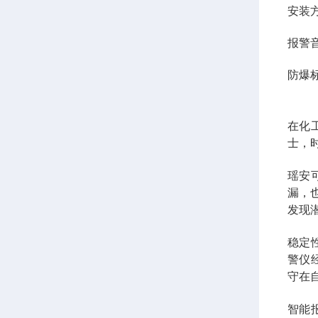
安装
报警
防爆
在化
士，
瑶安
漏，
发现
稳定
警仪
守在
智能