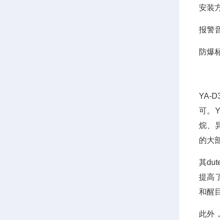
安装
报警
防爆
YA
可。
烷、
的大
其d
提高
和醒
此外