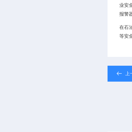
业安
报警
在石
等安
上