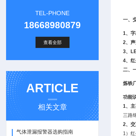
TEL-PHONE
一、
18668980879
1、
查看全部
2、
3、L
4、
二、
炼铁
ARTICLE
功能
相关文章
1、
三路
2、
气体泄漏报警器选购指南
1）