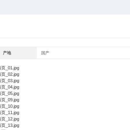
产地
国产