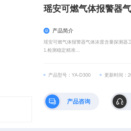
瑶安可燃气体报警器
产品简介
瑶安可燃气体报警器气体浓度含量探测器
1.检测稳定精准
2.防护能力强 IP67高等级防护,网罩、风
3.红外遥控操作作 无需攀爬、开盖,减少
4.输出信号丰富多样 支持4-20mA，RS48
产品型号：YA-D300
更新时间：202
5.LoRa无线通讯低功耗、免布线、抗干扰
产品咨询