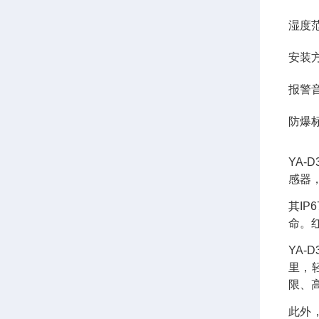
湿度范
安装
报警音
防爆标志：
YA
感器
其I
命。
YA-
里，
限、
此外