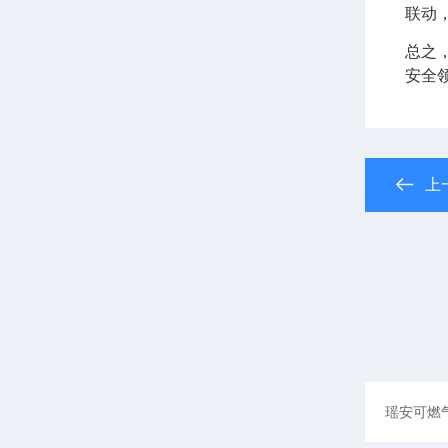
联动
总之
安全
上