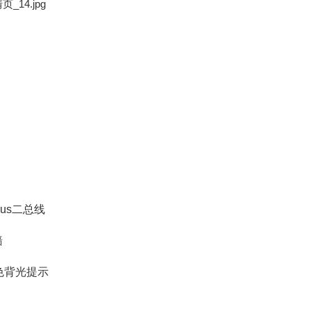
Bus二总线
墙
色背光提示