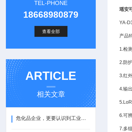
TEL-PHONE
瑶安
18668980879
YA-
查看全部
产品
1.检
2.防
ARTICLE
3.
4.输
相关文章
5.L
6.
危化品企业，更要认识到工业气体报警器的重要性
7.