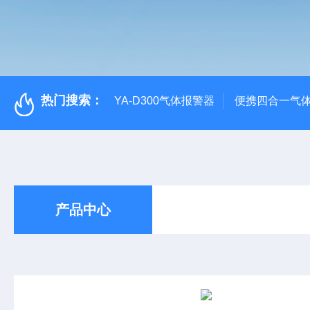
热门搜索：
YA-D300气体报警器
便携四合一气
产品中心