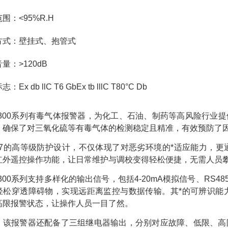
围：<95%R.H
方式：壁挂式、抱管式
量：>120dB
Ex db llC T6 GbEx tb lllC T80°C Db
-D300系列有毒气体报警器，为化工、石油、制药等高风险行
，确保了对三氧化硫等有毒气体的检测稳定且精准，有效预防了
P67的高等级防护设计，不仅体现了对恶劣环境的*适应能力，
红外遥控操作功能，让日常维护与调校变得轻松便捷，无需人员
D300系列支持多样化的输出信号，包括4-20mA模拟信号、RS
轻松穿透障碍物，实现远距离监控与数据传输。其*的可辨识能
高限报警状态，让操作人员一目了然。
，该报警器还配备了三组继电器输出，分别对应故障、低限、高