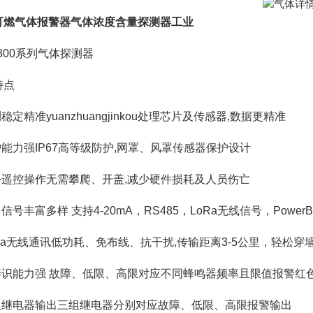
可燃气体报警器气体浓度含量探测器工业
D300系列气体探测器
特点
测稳定精准yuanzhuangjinkou处理芯片及传感器,数据更精准
护能力强IP67高等级防护,网罩、风罩传感器保护设计
红外遥控操作无需攀爬、开盖,减少硬件损耗及人员伤亡
出信号丰富多样 支持4-20mA，RS485，LoRa无线信号，Power
oRa无线通讯低功耗、免布线、抗干扰,传输距离3-5公里，轻松穿
可辨识能力强 故障、低限、高限对应不同蜂鸣器频率且限值报警红
多组继电器输出三组继电器分别对应故障、低限、高限报警输出