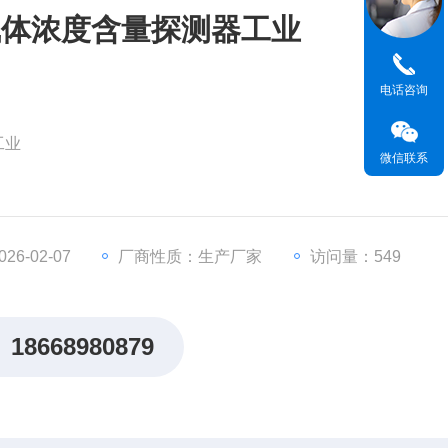
气体浓度含量探测器工业
电话咨询
工业
微信联系
罩传感器保护设计
硬件损耗及人员伤亡
5，LoRa无线信号，PowerBus二总线
6-02-07
厂商性质：生产厂家
访问量：549
,传输距离3-5公里，轻松穿墙
18668980879