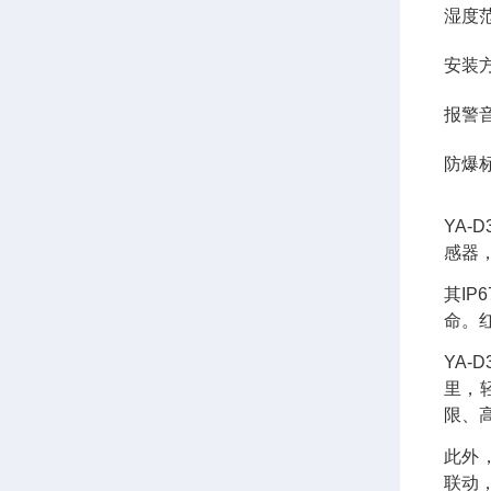
湿度范
安装
报警音
防爆标志：
YA
感器
其I
命。
YA-
里，
限、
此外
联动