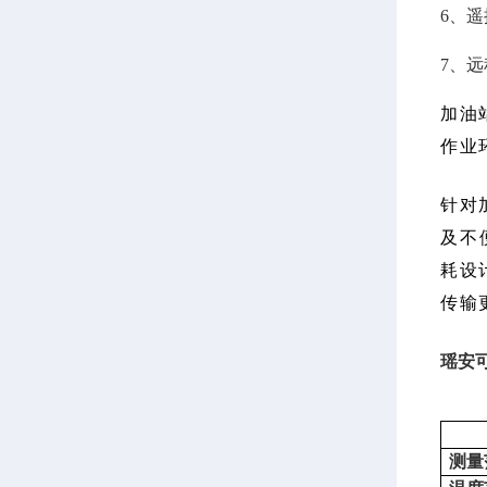
6、
7、
加油
作业
针对
及不
耗设
传输
瑶安可
测量