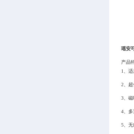
瑶安可
产品
1、
2、
3、
4、
5、