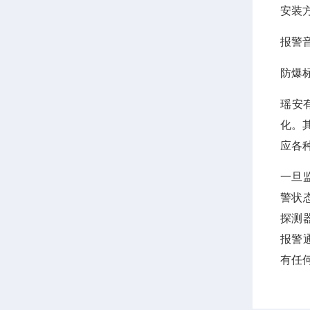
安装
报警
防爆
瑶安
化。
应各
一旦
警状
探测
报警
有任