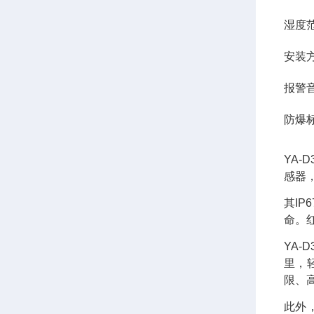
湿度范
安装
报警音
防爆标志：
YA
感器
其I
命。
YA-
里，
限、
此外