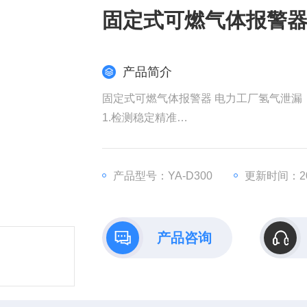
固定式可燃气体报警器
产品简介
固定式可燃气体报警器 电力工厂氢气泄漏
1.检测稳定精准
2.防护能力强 IP67高等级防护,网罩、风
3.红外遥控操作作 无需攀爬、开盖,减少
4.输出信号丰富多样 支持4-20mA，RS48
产品型号：YA-D300
更新时间：202
5.LoRa无线通讯低功耗、免布线、抗干扰
产品咨询