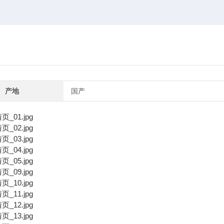
产地
国产