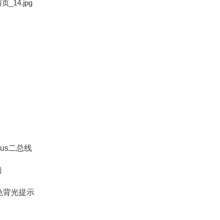
Bus二总线
墙
色背光提示