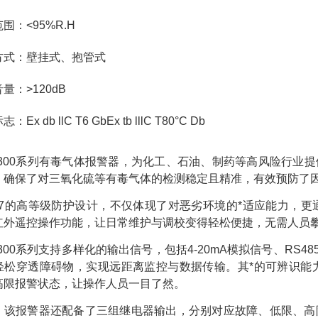
围：<95%R.H
方式：壁挂式、抱管式
量：>120dB
Ex db llC T6 GbEx tb lllC T80°C Db
-D300系列有毒气体报警器，为化工、石油、制药等高风险行
，确保了对三氧化硫等有毒气体的检测稳定且精准，有效预防了
P67的高等级防护设计，不仅体现了对恶劣环境的*适应能力，
红外遥控操作功能，让日常维护与调校变得轻松便捷，无需人员
D300系列支持多样化的输出信号，包括4-20mA模拟信号、RS
轻松穿透障碍物，实现远距离监控与数据传输。其*的可辨识能
高限报警状态，让操作人员一目了然。
，该报警器还配备了三组继电器输出，分别对应故障、低限、高