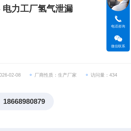
 电力工厂氢气泄漏
电话咨询
微信联系
罩传感器保护设计
硬件损耗及人员伤亡
5，LoRa无线信号，PowerBus二总线
6-02-08
厂商性质：生产厂家
访问量：434
,传输距离3-5公里，轻松穿墙
18668980879