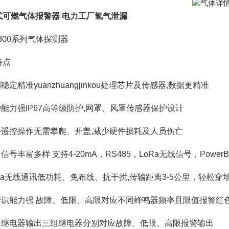
式可燃气体报警器 电力工厂氢气泄漏
D300系列气体探测器
特点
测稳定精准yuanzhuangjinkou处理芯片及传感器,数据更精准
护能力强IP67高等级防护,网罩、风罩传感器保护设计
红外遥控操作无需攀爬、开盖,减少硬件损耗及人员伤亡
出信号丰富多样 支持4-20mA，RS485，LoRa无线信号，Power
oRa无线通讯低功耗、免布线、抗干扰,传输距离3-5公里，轻松穿
可辨识能力强 故障、低限、高限对应不同蜂鸣器频率且限值报警红
多组继电器输出三组继电器分别对应故障、低限、高限报警输出