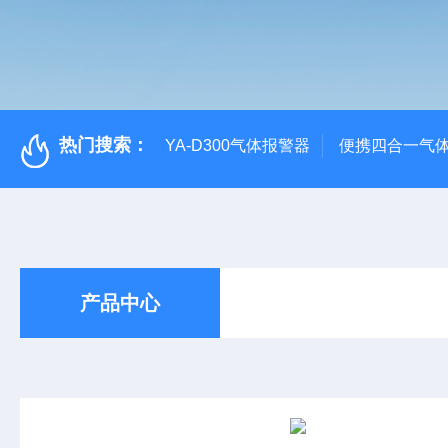
热门搜索：
YA-D300气体报警器
便携四合一气
产品中心