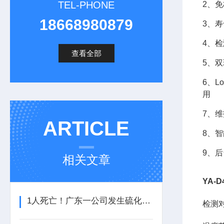
TEL-PHONE
2、
18668980879
3、
4、
查看全部
5、
6、
用
7、
ARTICLE
8、
9、
相关文章
YA-
1人死亡！广东一公司发生硫化氢中毒事故
检测