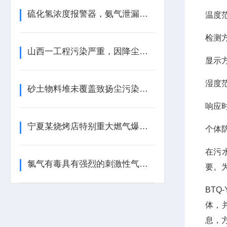
硫化氢浓度报警器，氨气泄漏报警器在污水处理厂中的应用
温度范
检测
山西一工程污染严重，因降尘设备缺失，居民生活“蒙尘”！
显示
湿度范
砂土物料堆未覆盖致扬尘污染，海南两公司被罚款！
响应时
宁夏某烧烤店特别重大燃气爆炸事故
个体
在污
氯气有毒具有强烈的刺激性气味，防止氯气泄漏的措施！
要。
BT
体，
息，