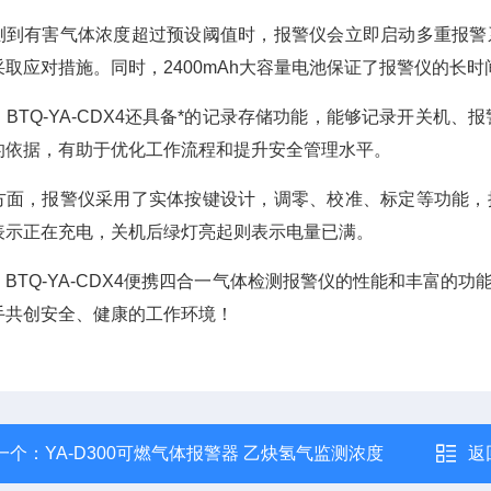
测到有害气体浓度超过预设阈值时，报警仪会立即启动多重报警
采取应对措施。同时，2400mAh大容量电池保证了报警仪的长
，BTQ-YA-CDX4还具备*的记录存储功能，能够记录开关机
的依据，有助于优化工作流程和提升安全管理水平。
方面，报警仪采用了实体按键设计，调零、校准、标定等功能，
表示正在充电，关机后绿灯亮起则表示电量已满。
，BTQ-YA-CDX4便携四合一气体检测报警仪的性能和丰富
手共创安全、健康的工作环境！
一个：
YA-D300可燃气体报警器 乙炔氢气监测浓度
返