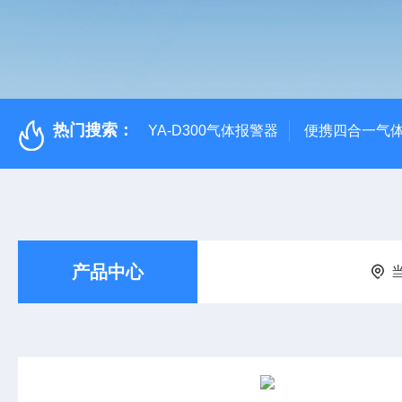
热门搜索：
YA-D300气体报警器
便携四合一气
产品中心