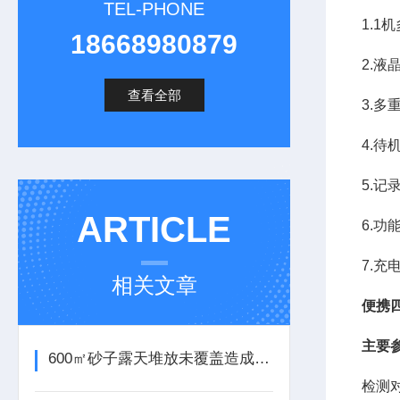
TEL-PHONE
1.1
18668980879
2.
查看全部
3.
4.待
5.
ARTICLE
6.
7.
相关文章
便携
主要
600㎡砂子露天堆放未覆盖造成扬尘污染
检测