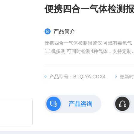
便携四合一气体检测报
产品简介
便携四合一气体检测报警仪 可燃有毒氧气
1.1机多测 可同时检测4种气体，支持定制
2.液晶屏显示实时显示气体浓度、时间、
3.多重报警声光报警，故障报警，高低报
4.待机时间长2400mAh大容量电池，可连
产品型号：BTQ-YA-CDX4
更新时间
5.记录存储 开关机记录、报警记录和故障
6.功能丰富调零、校准、标定功能，实体
产品咨询