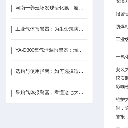
安装
河南一养殖场发现硫化氢、氨气等有毒气体含量超标
报警音
防爆标志：
工业气体报警器：为生命筑防线，为生产保安全
工业
YA-D300氧气泄漏报警器：瑶安电子筑牢泄漏防护的工业安全防线
一氧
安装
选购与使用指南：如何选择适合的气体泄漏报警器？
议安
影响
采购气体报警器，看懂这七大参数比价格更重要
维护
时，
警报