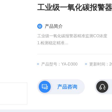
工业级一氧化碳报警器
产品简介
工业级一氧化碳报警器精准监测CO浓度
1.检测稳定精准
2.防护能力强 IP67高等级防护,网罩、风
3.红外遥控操作作 无需攀爬、开盖,减少
4.输出信号丰富多样 支持4-20mA，RS48
产品型号：YA-D300
更新时间：202
5.LoRa无线通讯低功耗、免布线、抗干扰
产品咨询