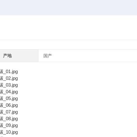
产地
国产