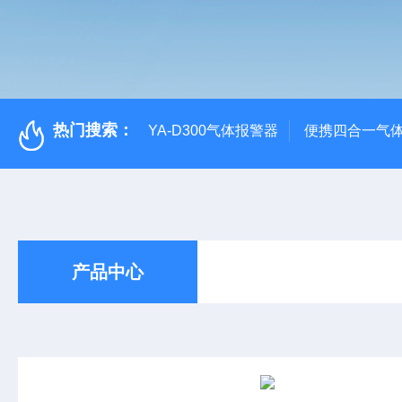
热门搜索：
YA-D300气体报警器
便携四合一气
产品中心