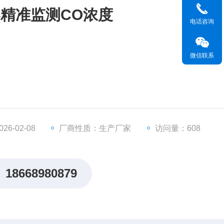
精准监测CO浓度
电话咨询
微信联系
罩传感器保护设计
硬件损耗及人员伤亡
5，LoRa无线信号，PowerBus二总线
6-02-08
厂商性质：生产厂家
访问量：608
,传输距离3-5公里，轻松穿墙
18668980879