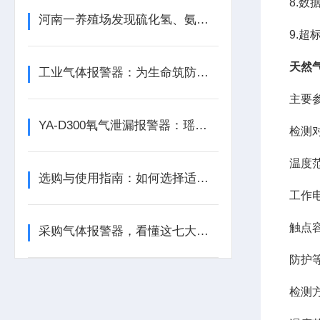
8.数
河南一养殖场发现硫化氢、氨气等有毒气体含量超标
9.
天然
工业气体报警器：为生命筑防线，为生产保安全
主要
YA-D300氧气泄漏报警器：瑶安电子筑牢泄漏防护的工业安全防线
检测
温度范围
选购与使用指南：如何选择适合的气体泄漏报警器？
工作电
触点容
采购气体报警器，看懂这七大参数比价格更重要
防护等
检测