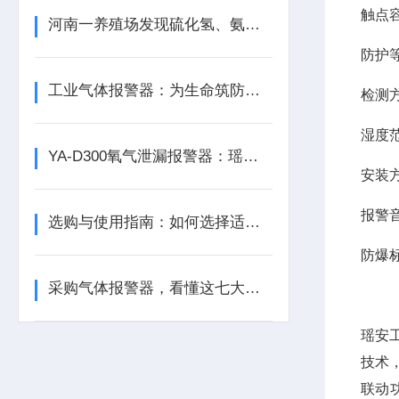
触点容
河南一养殖场发现硫化氢、氨气等有毒气体含量超标
防护等
工业气体报警器：为生命筑防线，为生产保安全
检测
湿度范
YA-D300氧气泄漏报警器：瑶安电子筑牢泄漏防护的工业安全防线
安装
报警音
选购与使用指南：如何选择适合的气体泄漏报警器？
防爆
采购气体报警器，看懂这七大参数比价格更重要
瑶安
技术
联动