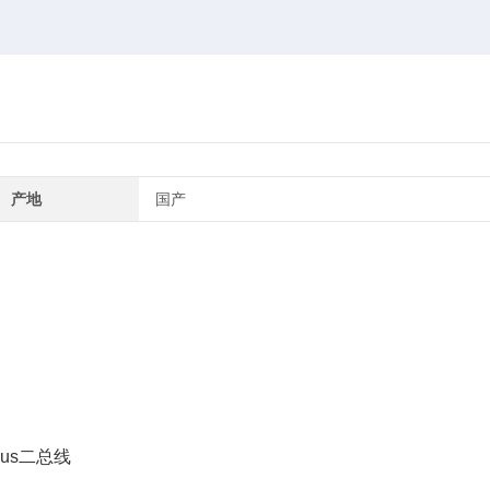
产地
国产
Bus二总线