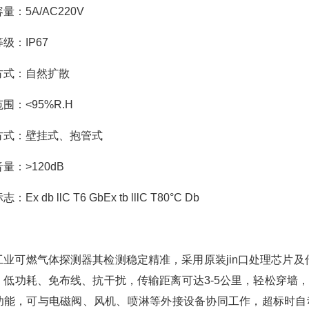
量：5A/AC220V
级：IP67
方式：自然扩散
围：<95%R.H
方式：壁挂式、抱管式
量：>120dB
标
志：Ex db llC T6 GbEx tb lllC T80°C Db
工业可燃气体探测器其检测稳定精准，采用原装jin口处理芯片及
，低功耗、免布线、抗干扰，传输距离可达3-5公里，轻松穿墙
功能，可与电磁阀、风机、喷淋等外接设备协同工作，超标时自