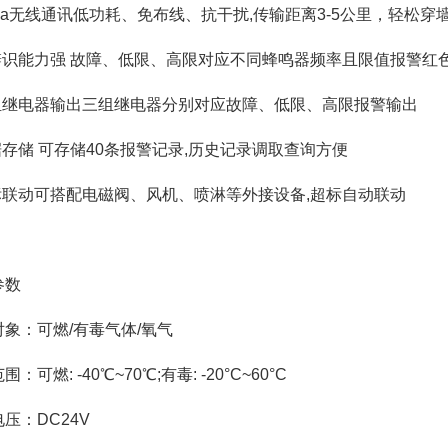
oRa无线通讯低功耗、免布线、抗干扰,传输距离3-5公里，轻松穿
可辨识能力强 故障、低限、高限对应不同蜂鸣器频率且限值报警红
多组继电器输出三组继电器分别对应故障、低限、高限报警输出
据存储 可存储40条报警记录,历史记录调取查询方便
超标联动可搭配电磁阀、风机、喷淋等外接设备,超标自动联动
参数
对象：可燃/有毒气体/氧气
：可燃: -40℃~70℃;有毒: -20°C~60°C
压：DC24V