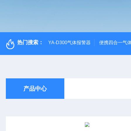
热门搜索：
YA-D300气体报警器
便携四合一气
产品中心