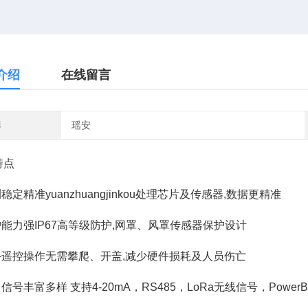
介绍
在线留言
牌
瑶安
特点
测稳定精准yuanzhuangjinkou处理芯片及传感器,数据更精准
护能力强IP67高等级防护,网罩、风罩传感器保护设计
红外遥控操作无需攀爬、开盖,减少硬件损耗及人员伤亡
出信号丰富多样 支持4-20mA，RS485，LoRa无线信号，Power