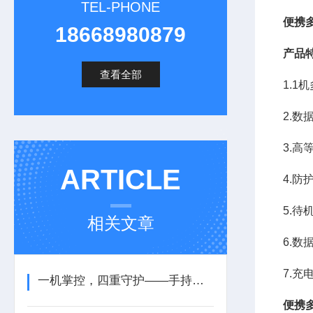
TEL-PHONE
便携
18668980879
产品
查看全部
1.1
2.数
3.
ARTICLE
4.防
5.待
相关文章
6.数
7.充
一机掌控，四重守护——手持式四合一检测仪，让安全尽在“掌”握
便携