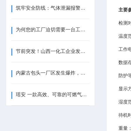
筑牢安全防线：气体泄漏报警器如何重构风险防控新场景？
主要
检测
为何您的工厂迫切需要一台工业粉尘检测仪？
温度范
工作电
节前突发！山西一化工企业发生爆炸！
数据存
内蒙古包头一厂区发生爆炸，全区开展安全隐患大排查
防护等
显示
瑶安 一款高效、可靠的可燃气体报警器
湿度范
待机时
重量：