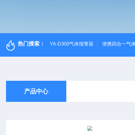
热门搜索：
YA-D300气体报警器
便携四合一气
产品中心