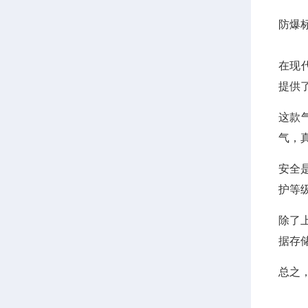
防爆标志
在现
提供
这款
气，
安全
护等
除了
据存
总之