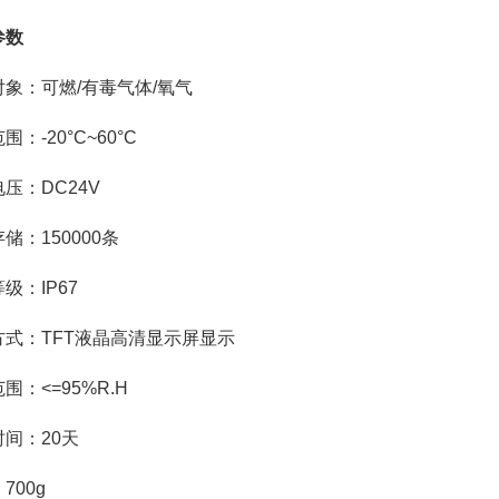
参数
对象：可燃/有毒气体/氧气
围：-20°C~60°C
压：DC24V
储：150000条
级：IP67
方式：TFT液晶高清显示屏显示
围：<=95%R.H
间：20天
700g