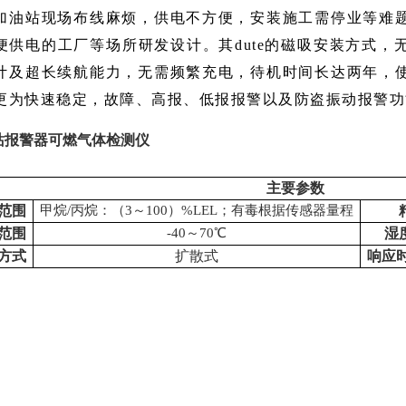
加油站现场布线麻烦，供电不方便，安装施工需停业等难
便供电的工厂等场所研发设计。其dute的磁吸安装方式
计及超长续航能力，无需频繁充电，待机时间长达两年，
更为快速稳定，故障、高报、低报报警以及防盗振动报警功
站报警器可燃气体检测仪
主要参数
范围
甲烷/丙烷：（3～100）%LEL；有毒根据传感器量程
范围
-40～70℃
湿
方式
扩散式
响应时