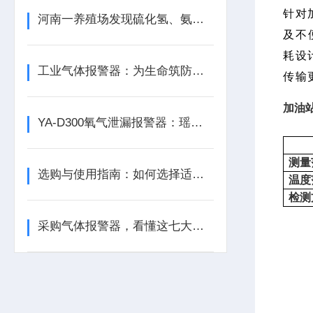
针对
河南一养殖场发现硫化氢、氨气等有毒气体含量超标
及不
耗设
工业气体报警器：为生命筑防线，为生产保安全
传输
加油
YA-D300氧气泄漏报警器：瑶安电子筑牢泄漏防护的工业安全防线
测量
选购与使用指南：如何选择适合的气体泄漏报警器？
温度
检测
采购气体报警器，看懂这七大参数比价格更重要