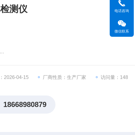
体检测仪
电话咨询
微信联系
机时间达2年，使用寿命达5年
部采用强力包胶磁铁，安全不脱落
盗振动报警
026-04-15
厂商性质：生产厂家
访问量：148
距离传输，信号稳定性强
于工作人员操作，防止误触危险
18668980879