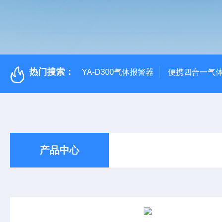
热门搜索：
YA-D300气体报警器
便携四合一气
产品中心