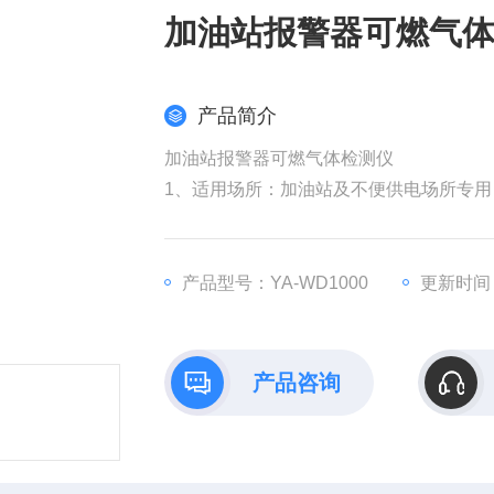
加油站报警器可燃气
产品简介
加油站报警器可燃气体检测仪
1、适用场所：加油站及不便供电场所专用
2、超低功耗：内置锂电池可循环充电，待
3、磁吸安装：免钻孔免布线免施工，底
4、多重报警：故障、高低、低报报警，防
产品型号：YA-WD1000
更新时间：2
5、无线传输：LoRa或4G两种方式，远
6、遥控操作：红外遥控调试免开盖，便
产品咨询