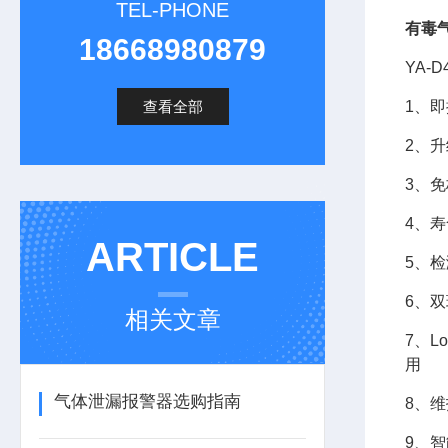
TEL-PHONE
有毒
18668980879
YA-
查看全部
1、
2、
升
3、
4、
ARTICLE
5、
6、
相关文章
7、
用
气体泄漏报警器选购指南
8、
9、