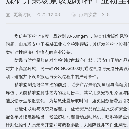
煤矿开采场景该选哪种工业粉尘
更新时间：2025-12-08
点击次数：218
煤矿井下粉尘浓度一旦达到30-50mg/m³，便会触发爆炸
问题。山东瑶安电子深耕工业安全检测领域，其研发的粉尘检测
类针对性解决行业痛点的专业设备。
防爆与防护是煤矿粉尘检测仪的核心门槛，瑶安电子的产品在此维度表现
对井下高湿环境。另一款YR-GCG1000则通过气路与光路分
动，适配井下设备搬运与安装过程中的严苛条件。
精准监测是粉尘管控的前提，瑶安产品兼顾宽量程与高精度优势。针对
峰值，又能精准监测巷道内的流动粉尘。其采用激光散射原理与防
速反馈粉尘浓度变化，为紧急处置争取时间，避免因数据滞后引
智能化联动与系统兼容能力，让瑶安产品深度融入煤矿安全体系。两
配备单路继电器输出，粉尘超标时能自动启动风机、喷淋等除尘设
计则让操作人员无需开盖即可调整参数，大幅降低井下作业风险