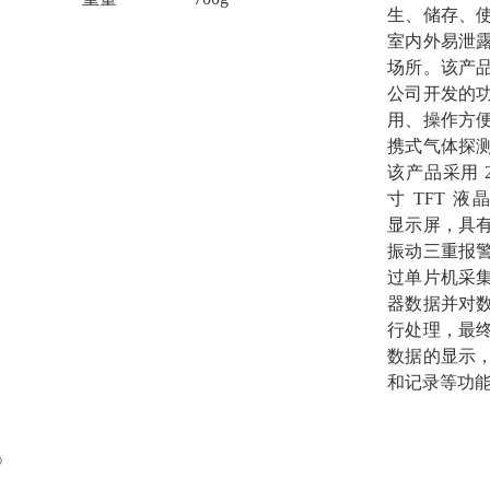
生、储存、
室内外易泄
场所。该产
公司开发的
用、操作方
携式气体探
该产品采用 2
寸 TFT 液
显示屏，具
振动三重报
过单片机采
器数据并对
行处理，最
数据的显示
和记录等功
》