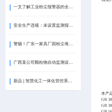
一文了解工业粉尘报警器的全面防护​功能
安全生产违规：未设置监测报警装置
警惕！广东一家具厂因粉尘堆积被罚1.5万，安全生产隐患不容忽视！
广西某公司颗粒物自动监测设备故障超48小时，被罚
新品 | 智慧化工一体化管控系统，助力企业数字化转型升级！
本产
GB 
GB 
GB 