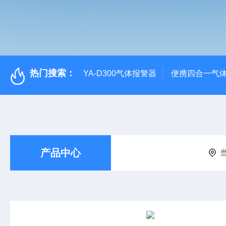
热门搜索：
YA-D300气体报警器
便携四合一气
产品中心