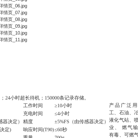
24小时超长待机；150000条记录存储。
产品广泛用
工作时间
≥10小时
工、石油、
充电时间
≤4小时
液化气站、
由传感器决定）
精度
±5%FS（由传感器决定）
业、 燃气
器决定)
响应时间(T90)
≤60秒
有毒、可燃
重量
700g