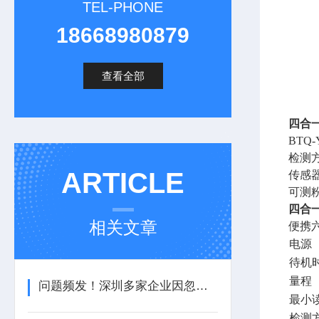
TEL-PHONE
18668980879
查看全部
四合
BTQ-
检测
ARTICLE
传感
可测
四合
相关文章
便携六
电源
待机
量程
问题频发！深圳多家企业因忽视扬尘治理遭通报
最小
检测