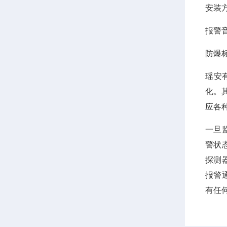
安装
报警
防爆
瑶安
化。
应各
一旦
警状
探测
报警
有任