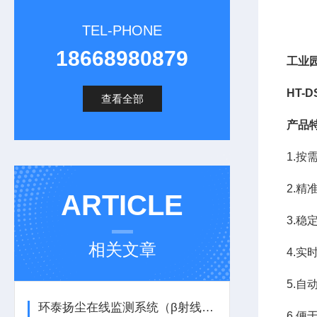
TEL-PHONE
18668980879
工业
HT-
查看全部
产品
1.
2.
ARTICLE
3.
相关文章
4.
5.自
环泰扬尘在线监测系统（β射线）如何‘透视’扬尘？
6.便