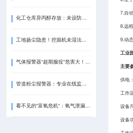
7.
化工仓库异丙醇存放：未设防爆型有毒可燃气体报警器，重大隐患！
8.
工地扬尘隐患！挖掘机未湿法作业，喷淋雾炮未开启！
9.动
工业
气体报警器“超期服役”危害大！何时更换？记住这几点！
主要
供电：
管道粉尘报警器：专业在线监测安全防控设备
工作温
看不见的“富氧危机“：氧气泄漏报警器如何守护密闭空间安全？
设备尺
设备功