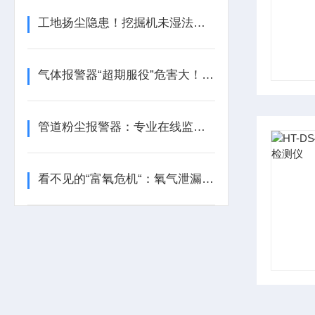
工地扬尘隐患！挖掘机未湿法作业，喷淋雾炮未开启！
气体报警器“超期服役”危害大！何时更换？记住这几点！
管道粉尘报警器：专业在线监测安全防控设备
看不见的“富氧危机“：氧气泄漏报警器如何守护密闭空间安全？