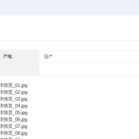
产地
国产