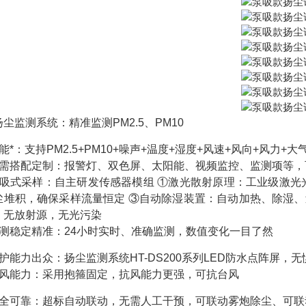
尘监测系统：精准监测PM2.5、PM10
能*：支持PM2.5+PM10+噪声+温度+湿度+风速+风向+风力+大
按需搭配定制：报警灯、双色屏、太阳能、视频监控、监测项等，
泵吸式采样：自主研发传感器模组 ①激光散射原理：工业级激光
尘堆积，确保采样流量恒定 ③自动除湿装置：自动加热、除湿、
，无放射源，无光污染
监测稳定精准：24小时实时、准确监测，数值变化一目了然
护能力出众：扬尘监测系统HT-DS200系列LED防水点阵屏，
抗风能力：采用抱箍固定，抗风能力更强，可抗台风
安全可靠：超标自动联动，无需人工干预，可联动雾炮除尘、可