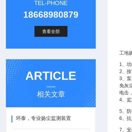
TEL-PHONE
18668980879
查看全部
工地扬
1、功
2、
ARTICLE
3、
免灰
相关文章
电击
4、
5、防
环泰，专业扬尘监测装置
6、
7、