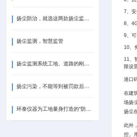
7、
扬尘防治，就选这两款扬尘监测装置
8、
9、
扬尘监测，智慧监管
10
11
扬尘监测系统工地、道路的刚需设备
限设
港口
扬尘污染，不能等到被罚款后才后悔
在建
场扬
环泰仪器为工地量身打造的“防尘金盾”
扬尘
此外
控。