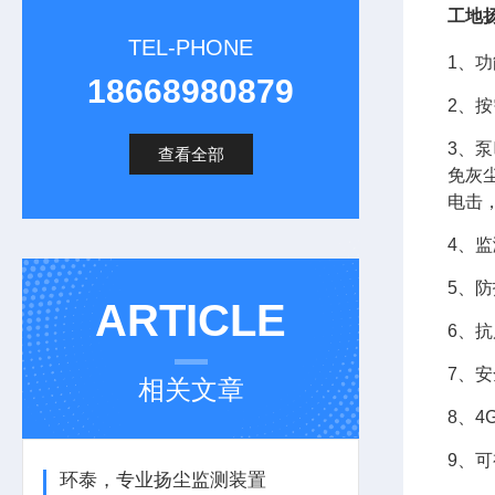
工地
TEL-PHONE
1、功
18668980879
2、
3、
查看全部
免灰
电击
4、
5、防
ARTICLE
6、
7、
相关文章
8、
9、
环泰，专业扬尘监测装置