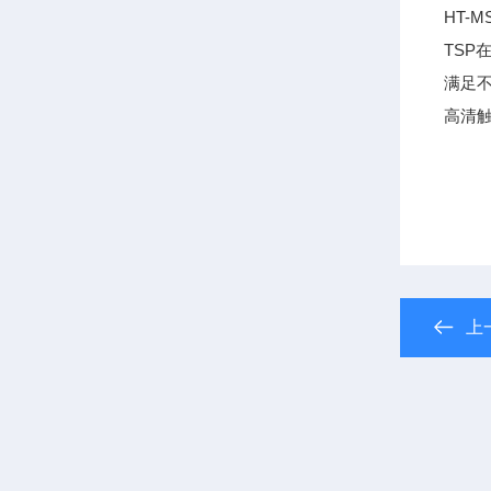
HT-
TS
满足
高清
上