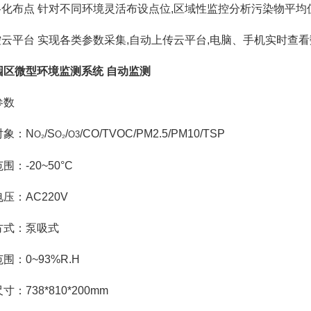
格化布点 针对不同环境灵活布设点位,区域性监控分析污染物平均值实
监控云平台 实现各类参数采集,自动上传云平台,电脑、手机实时查
园区微型环境监测系统 自动监测
参数
对象：N
/S
/
/CO/TVOC/PM2.5/PM10/TSP
O₂
O₂
O3
围：-20~50°C
压：AC220V
方式：泵吸式
围：0~93%R.H
寸：738*810*200mm