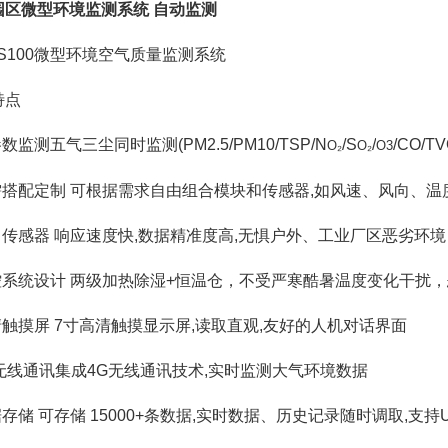
园区微型环境监测系统 自动监测
MS100微型环境空气质量监测系统
特点
参数监测五气三尘同时监测(PM2.5/PM10/TSP/N
/S
/
/CO/TV
O₂
O₂
O3
按需搭配定制 可根据需求自由组合模块和传感器,如风速、风向、
进口传感器 响应速度快,数据精准度高,无惧户外、工业厂区恶劣环境
温控系统设计 两级加热除湿+恒温仓，不受严寒酷暑温度变化干扰
清触摸屏 7寸高清触摸显示屏,读取直观,友好的人机对话界面
G无线通讯集成4G无线通讯技术,实时监测大气环境数据
据存储 可存储 15000+条数据,实时数据、历史记录随时调取,支