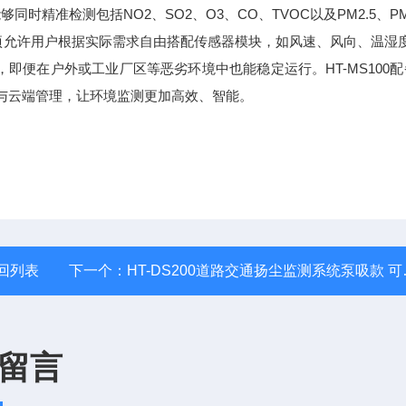
时精准检测包括NO2、SO2、O3、CO、TVOC以及PM2.5、PM
项允许用户根据实际需求自由搭配传感器模块，如风速、风向、温湿
便在户外或工业厂区等恶劣环境中也能稳定运行。HT-MS100配
与云端管理，让环境监测更加高效、智能。
回列表
下一个：
HT-DS200道路交通扬尘监测系统泵吸款 可抗台风
留言