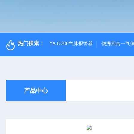
热门搜索：
YA-D300气体报警器
便携四合一气
产品中心