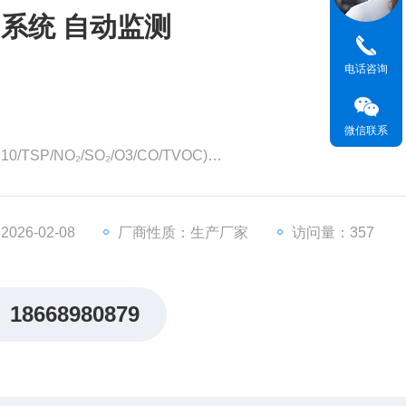
系统 自动监测
电话咨询
微信联系
SP/NO₂/SO₂/O3/CO/TVOC)
块和传感器,如风速、风向、温度、湿度、大气压力、噪声等
,无惧户外、工业厂区恶劣环境
，不受严寒酷暑温度变化干扰，恶劣环境稳定
26-02-08
厂商性质：生产厂家
访问量：357
18668980879