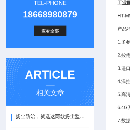
TEL-PHONE
工业
18668980879
HT-
产品
查看全部
1.多
2.
3.
ARTICLE
4.
相关文章
5.高
6.4
扬尘防治，就选这两款扬尘监测装置
7.数