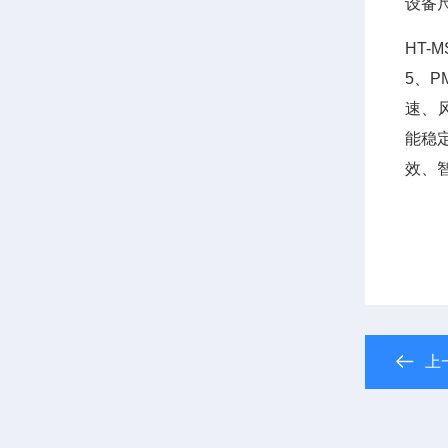
设备尺
HT-
5、
速、
能稳
效、
上