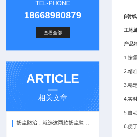
TEL-PHONE
18668980879
β射
工地
查看全部
产品
1.
2.
ARTICLE
3.
相关文章
4.
5.自
扬尘防治，就选这两款扬尘监测装置
6.便