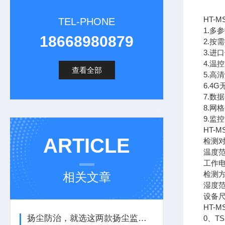
HT-M
TEL-PHONE
1.多参
18668980879
2.按
3.进
4.温
查看全部
5.高
6.4
7.数
8.网
9.监
HT-M
ARTICLE
检测对象
温度范围
工作电
检测
相关文章
湿度范
设备尺寸
HT-
扬尘防治，就选这两款扬尘监测装置
0、