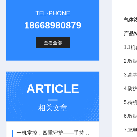
TEL-PHONE
气体
18668980879
产品
查看全部
1.1
2.数
3.
ARTICLE
4.防
5.待
相关文章
6.数
7.充
一机掌控，四重守护——手持式四合一检测仪，让安全尽在“掌”握