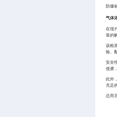
防爆标志
气体
在现
靠的
该检
验。
安全
侵袭
此外
充足
总而