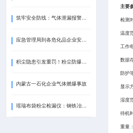
主要
筑牢安全防线：气体泄漏报警器如何重构风险防控新场景？
检测
温度范
应急管理局到各危化品企业安全检查，到底查什么？
工作电
数据存
积尘隐患引发重罚！粉尘防爆安全防控要点
防护等
内蒙古一石化企业气体燃爆事故
显示
湿度范
瑶瑞布袋粉尘检漏仪：钢铁冶炼除尘系统的高效守护者
待机时
重量：