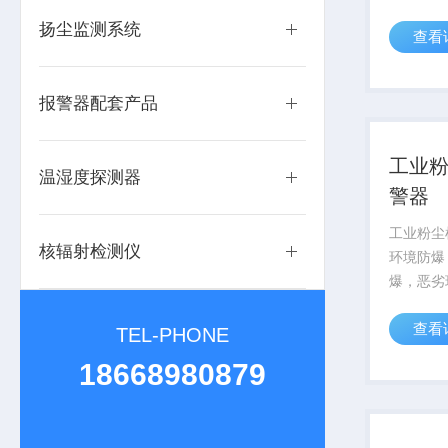
功能，且
扬尘监测系统
查看
清理，探
式设计让
报警器配套产品
工业
温湿度探测器
警器
工业粉尘
核辐射检测仪
环境防爆
爆，恶劣
数据读取
查看
粉尘质量浓
TEL-PHONE
能力好工
18668980879
环境能力强