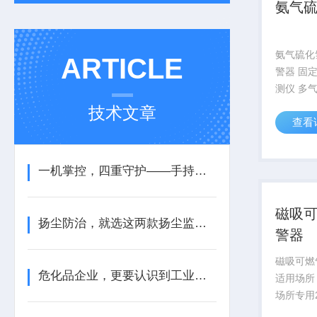
氨气
氨气硫化
ARTICLE
警器 固
测仪 多
时检测有
技术文章
查看
GTQ-YA
气体+温
时显示浓
一机掌控，四重守护——手持式四合一检测仪，让安全尽在“掌”握
L...
磁吸
扬尘防治，就选这两款扬尘监测装置
警器
磁吸可燃
危化品企业，更要认识到工业气体报警器的重要性
适用场所
场所专用
锂电池可