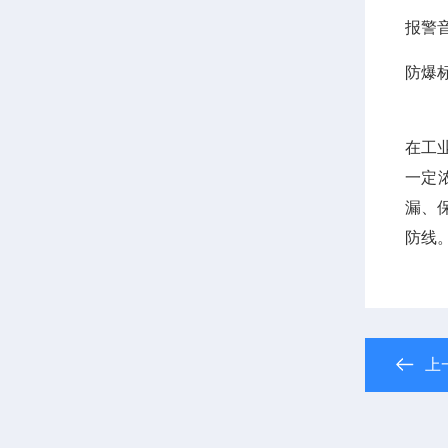
报警
防爆
在工
一定
漏、
防线
上