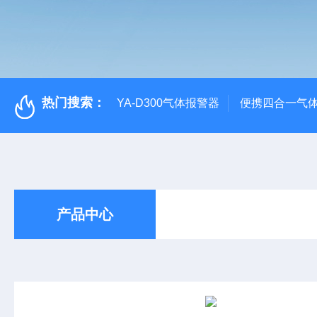
热门搜索：
YA-D300气体报警器
便携四合一气
产品中心