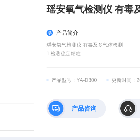
瑶安氧气检测仪 有毒
产品简介
瑶安氧气检测仪 有毒及多气体检测
1.检测稳定精准
2.防护能力强 IP67高等级防护,网罩、风
3.红外遥控操作作 无需攀爬、开盖,减少
4.输出信号丰富多样 支持4-20mA，RS48
产品型号：YA-D300
更新时间：202
5.LoRa无线通讯低功耗、免布线、抗干扰
产品咨询