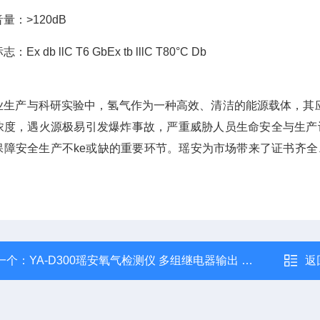
音量：
>120dB
标志：
Ex db llC T6 GbEx tb lllC T80°C Db
业生产与科研实验中，氢气作为一种高效、清洁的能源载体，其应
浓度，遇火源极易引发爆炸事故，严重威胁人员生命安全与生产
保障安全生产不ke或缺的重要环节。瑶安为市场带来了证书齐
。
一个：
YA-D300瑶安氧气检测仪 多组继电器输出 有毒
返