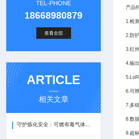
TEL-PHONE
产品
18668980879
1.检
查看全部
2.防
3.
4.输
ARTICLE
5.L
6.
相关文章
7.
8.数
守护炼化安全：可燃有毒气体报警器如何筑牢生产防线？
9.