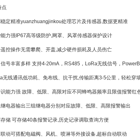
特点
测稳定精准yuanzhuangjinkou处理芯片及传感器,数据更精准
护能力强IP67高等级防护,网罩、风罩传感器保护设计
红外遥控操作无需攀爬、开盖,减少硬件损耗及人员伤亡
出信号丰富多样 支持4-20mA，RS485，LoRa无线信号，Power
oRa无线通讯低功耗、免布线、抗干扰,传输距离3-5公里，轻松穿
可辨识能力强 故障、低限、高限对应不同蜂鸣器频率且限值报警红
多组继电器输出三组继电器分别对应故障、低限、高限报警输出
据存储 可存储40条报警记录,历史记录调取查询方便
超标联动可搭配电磁阀、风机、喷淋等外接设备,超标自动联动