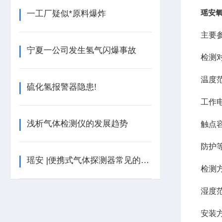
瑶安氧
一工厂疑似*原料爆炸
主要
宁夏一公司发生氢气闪爆事故
检测
温度
硫化氢报警器隐患!
工作
浅析气体检测仪的发展趋势
触点
防护
瑶安 |便携式气体探测器常见的故障应如何处理？
检测
湿度
安装