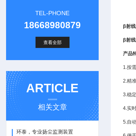
TEL-PHONE
18668980879
β射
β射线
查看全部
产品
1.
2.
ARTICLE
3.
相关文章
4.
5.自
环泰，专业扬尘监测装置
6.便