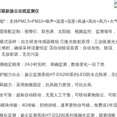
泵吸款扬尘在线监测仪
能*：支持PM2.5+PM10+噪声+温度+湿度+风速+风向+风力+大
按需搭配定制：报警灯、双色屏、太阳能、视频监控、监测项等，
泵吸式采样：自主研发传感器模组 ①激光散射原理：工业级激光
尘堆积，确保采样流量恒定 ③自动除湿装置：自动加热、除湿、
，无放射源，无光污染
监测稳定精准：24小时实时、准确监测，数值变化一目了然
护能力出众：扬尘监测系统HT-DS200系列LED防水点阵屏，
抗风能力：采用抱箍固定，抗风能力更强，可抗台风
安全可靠：超标自动联动，无需人工干预，可联动雾炮除尘、可
4G模块传输：4G传输，拒绝掉线，速率更快信号稳，免费送1年
可视化监测：扬尘监测系统HT-DS200系列视频化监测，观测清