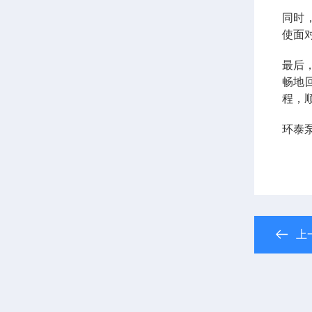
同时
使面
最后
畅地
程，
环泰
上