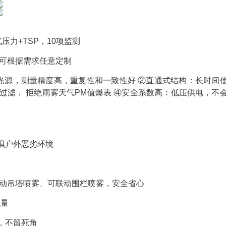
气压力+TSP，10项监测
可根据需求任意定制
光源，测量精度高，重复性和一致性好 ②直通式结构：长时间
过滤， 拒绝雨雾天气PM值爆表 ④安全系数高：低压供电，不
无惧户外恶劣环境
联动吊塔喷雾、可联动围栏喷雾，安全省心
流量
晰，不留死角