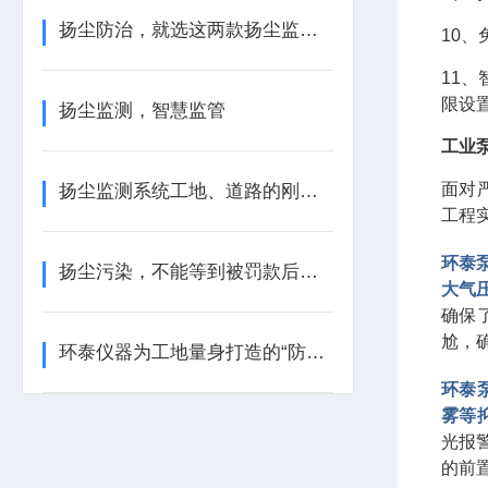
扬尘防治，就选这两款扬尘监测装置
10
11
限设
扬尘监测，智慧监管
工业
面对
扬尘监测系统工地、道路的刚需设备
工程
环泰
扬尘污染，不能等到被罚款后才后悔
大气
确保
尬，
环泰仪器为工地量身打造的“防尘金盾”
环泰
雾等
光报
的前