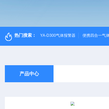
热门搜索：
YA-D300气体报警器
便携四合一气
产品中心