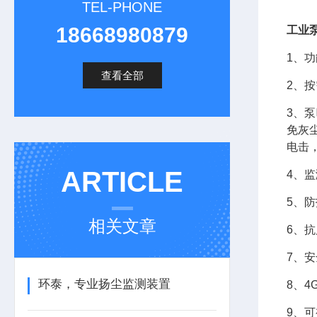
TEL-PHONE
18668980879
工业
1、功
查看全部
2、
3、
免灰
电击
ARTICLE
4、
5、防
相关文章
6、
7、
环泰，专业扬尘监测装置
8、
9、