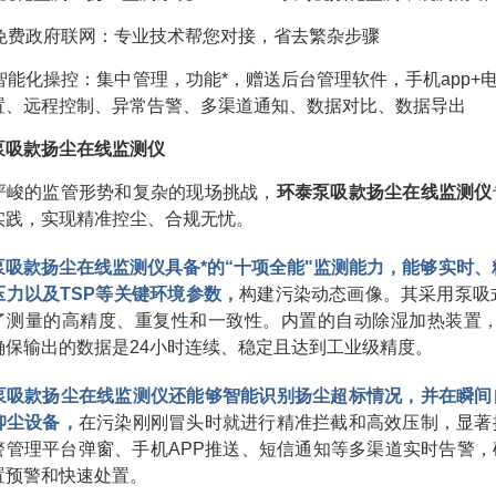
、免费政府联网：专业技术帮您对接，省去繁杂步骤
、智能化操控：集中管理，功能*，赠送后台管理软件，手机app
置、远程控制、异常告警、多渠道通知、数据对比、数据导出
泵吸款扬尘在线监测仪
严峻的监管形势和复杂的现场挑战，
环泰泵吸款扬尘在线监测仪
实践，实现精准控尘、合规无忧。
泵吸款扬尘在线监测仪具备*的“十项全能"监测能力，能够实时、精
压力以及TSP等关键环境参数，
构建污染动态画像。其采用泵吸
了测量的高精度、重复性和一致性。内置的自动除湿加热装置，
确保输出的数据是24小时连续、稳定且达到工业级精度。
泵吸款扬尘在线监测仪还能够智能识别扬尘超标情况，并在瞬间
抑尘设备，
在污染刚刚冒头时就进行精准拦截和高效压制，显著
警管理平台弹窗、手机APP推送、短信通知等多渠道实时告警
置预警和快速处置。