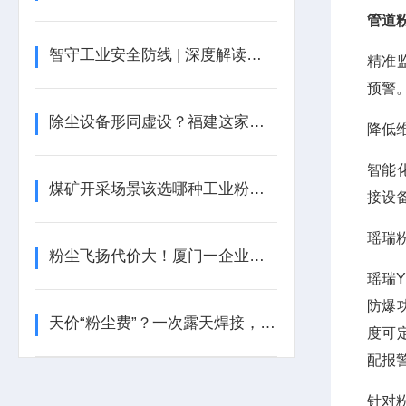
管道
智守工业安全防线 | 深度解读工业粉尘报警器，瑶安电子 YRF100A 领跑行业新赛道
精准
预警
除尘设备形同虚设？福建这家公司因粉尘罚单！
降低
智能
煤矿开采场景该选哪种工业粉尘检测仪？
接设
瑶瑞
粉尘飞扬代价大！厦门一企业被罚
瑶瑞
防爆
天价“粉尘费”？一次露天焊接，让北京一工地付出惨痛代价
度可
配报
针对