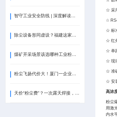
☆ 
智守工业安全防线 | 深度解读工业粉尘报警器，瑶安电子 YRF100A 领跑行业新赛道
☆ R
☆ 
除尘设备形同虚设？福建这家公司因粉尘罚单！
☆ 
☆ 单
煤矿开采场景该选哪种工业粉尘检测仪？
☆ 
☆ 
粉尘飞扬代价大！厦门一企业被罚
☆ 
高浓
天价“粉尘费”？一次露天焊接，让北京一工地付出惨痛代价
粉尘
用激
内水