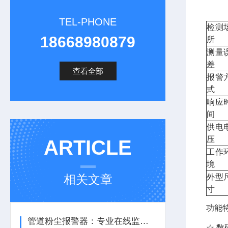
TEL-PHONE
检测
18668980879
所
测量
差
查看全部
报警
式
响应
间
供电
压
ARTICLE
工作
境
相关文章
外型
寸
功能
管道粉尘报警器：专业在线监测安全防控设备
☆ 数