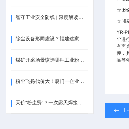
☆ 
智守工业安全防线 | 深度解读工业粉尘报警器，瑶安电子 YRF100A 领跑行业新赛道
☆ 
YR
除尘设备形同虚设？福建这家公司因粉尘罚单！
尘进
有声
便，
煤矿开采场景该选哪种工业粉尘检测仪？
品等
粉尘飞扬代价大！厦门一企业被罚
天价“粉尘费”？一次露天焊接，让北京一工地付出惨痛代价
上