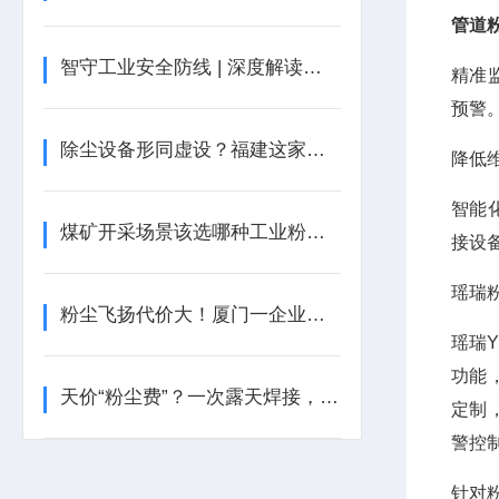
管道
智守工业安全防线 | 深度解读工业粉尘报警器，瑶安电子 YRF100A 领跑行业新赛道
精准
预警
除尘设备形同虚设？福建这家公司因粉尘罚单！
降低
智能
煤矿开采场景该选哪种工业粉尘检测仪？
接设
瑶瑞
粉尘飞扬代价大！厦门一企业被罚
瑶瑞Y
功能
天价“粉尘费”？一次露天焊接，让北京一工地付出惨痛代价
定制
警控
针对粉