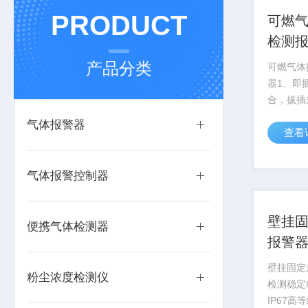
PRODUCT
可燃气
检测
产品分类
可燃气体
器1、即
合，拔插
任意替换
气体报警器
查看
屏：字大
显，安全
校准模组
气体报警控制器
组，可直
壁挂
便携气体检测器
报警
壁挂固定
粉尘浓度检测仪
检测稳定
IP67高