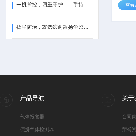
一机掌控，四重守护——手持式四合一检测仪，让安全尽在“掌”握
查看
2、按需
双色屏、
监测项等
扬尘防治，就选这两款扬尘监测装置
产品导航
关于
气体报警器
公司
便携气体检测器
荣誉