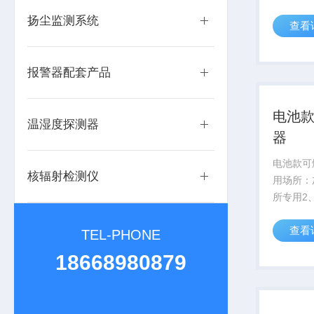
传感器保
扬尘监测系统
查看
作作 无
件损耗及
丰富多样 支
报警器配套产品
电池
温湿度探测器
器
电池款可
核辐射检测仪
用场所：
所专用2
电池可循
查看
2年，使
TEL-PHONE
安装：免
18668980879
底部采用
不脱落4、