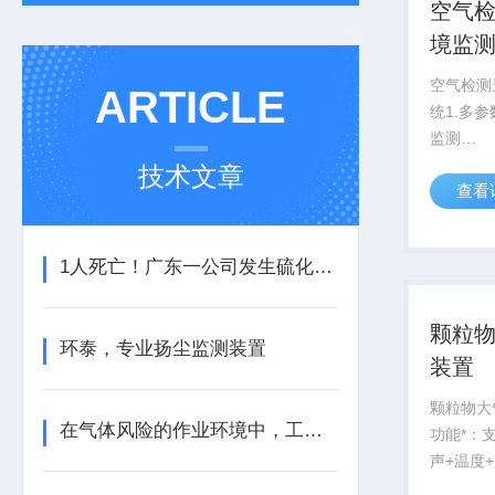
空气
境监
空气检测
ARTICLE
统1.多
监测
(PM2.5/
技术文章
查看
按需搭配
组合模块
向、温度、
1人死亡！广东一公司发生硫化氢中毒事故
颗粒
环泰，专业扬尘监测装置
装置
颗粒物大
在气体风险的作业环境中，工业气体报警器是关键的一道防线
功能*：支
声+温度
力+大气压